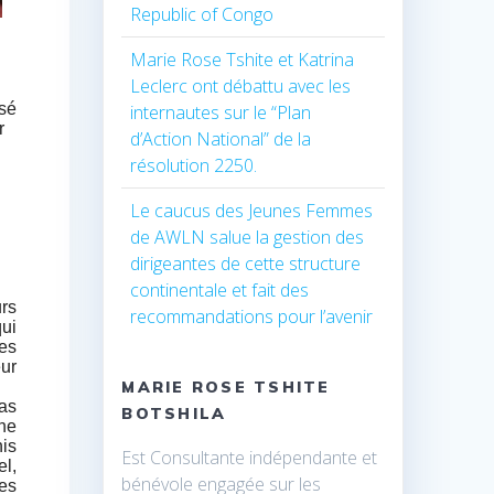
Republic of Congo
Marie Rose Tshite et Katrina
Leclerc ont débattu avec les
sé
internautes sur le “Plan
r
d’Action National” de la
résolution 2250.
Le caucus des Jeunes Femmes
de AWLN salue la gestion des
dirigeantes de cette structure
continentale et fait des
urs
recommandations pour l’avenir
qui
nes
eur
MARIE ROSE TSHITE
pas
BOTSHILA
che
nis
Est Consultante indépendante et
el,
bénévole engagée sur les
mes