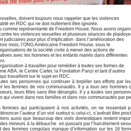
exuelles, doivent toujours nous rappeler que les violences
alité en RDC qui ne doit nullement être ignorée.
vu comme représentante de Freedom House, Nous avons organi
e contre les violences sexuelles et plusieurs séances de plaidoye
et judiciaires pour plus d’implication dans l’amélioration des
 trois mois, l’ONG Américaine Freedom House, sous le
nisations de la société civile à mener des actions de
catives avec les hommes et les enfants mariés dans différentes
vu.
ganisation à travailler pour remédier à toutes ses formes de
mme ABA, le Centre Carter, la Fondation Panzi et tant d’autres
qui travaillent sur le sujet en RDC.
outes ses personnes qui continuer à torpiller ses efforts par le
s et les femmes de nos communautés. Il y a tous ses hommes 
soeurs, leurs filles sans être dérangés. Il y a toutes ses person
rs qui vivent dans nos familles et dans nos communautés par p
emmes qui participaient à nos activités, on ne ressentait 
énoncer l’auteur d’un viol surtout si celui-ci, s’avérait être pro
Notons aussi que beaucoup des viols domestiques restent impu
 des mineurs à la débauche en passant par l’harcèlement sexu
t des femmes congolais manque d’information sur les 16 for