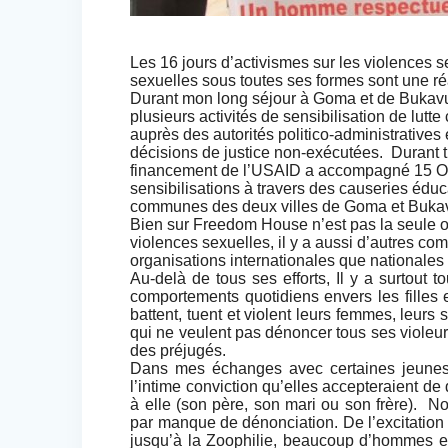
Les 16 jours d’activismes sur les violences s
sexuelles sous toutes ses formes sont une ré
Durant mon long séjour à Goma et de Buka
plusieurs activités de sensibilisation de lutt
auprès des autorités politico-administratives 
décisions de justice non-exécutées. Durant
financement de l’USAID a accompagné 15 Orga
sensibilisations à travers des causeries édu
communes des deux villes de Goma et Buka
Bien sur Freedom House n’est pas la seule or
violences sexuelles, il y a aussi d’autres co
organisations internationales que nationales 
Au-delà de tous ses efforts, Il y a surtout t
comportements quotidiens envers les fille
battent, tuent et violent leurs femmes, leurs 
qui ne veulent pas dénoncer tous ses violeu
des préjugés.
Dans mes échanges avec certaines jeunes f
l’intime conviction qu’elles accepteraient de d
à elle (son père, son mari ou son frère). 
par manque de dénonciation. De l’excitation
jusqu’à la Zoophilie, beaucoup d’hommes e