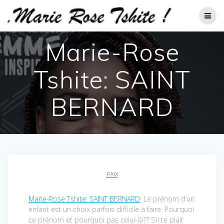
Passer
au
contenu
Marie-Rose
Tshite: SAINT
BERNARD
PAIX
Marie-Rose Tshite: SAINT BERNARD
: Le prénom d’un
enfant est un choix parfois difficile à faire. Pourquoi
ce prénom et pourquoi pas celui-là?? S’il te plait