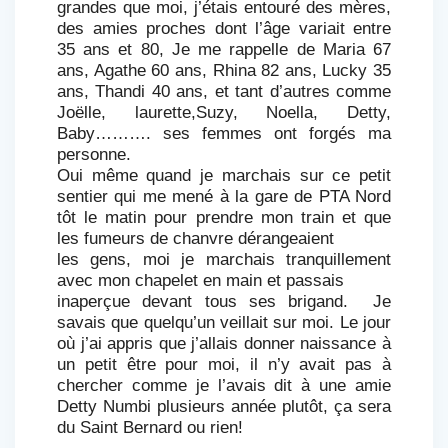
grandes que moi, j’étais entouré des mères,
des amies proches dont l’âge variait entre
35 ans et 80, Je me rappelle de Maria 67
ans, Agathe 60 ans, Rhina 82 ans, Lucky 35
ans, Thandi 40 ans, et tant d’autres comme
Joëlle, laurette,Suzy, Noella, Detty,
Baby………. ses femmes ont forgés ma
personne.
Oui même quand je marchais sur ce petit
sentier qui me mené à la gare de PTA Nord
tôt le matin pour prendre mon train et que
les fumeurs de chanvre dérangeaient
les gens, moi je marchais tranquillement
avec mon chapelet en main et passais
inaperçue devant tous ses brigand. Je
savais que quelqu’un veillait sur moi.
Le
jour
où j’ai appris que j’allais donner naissance à
un petit être pour moi, il
n’y avait pas à
chercher comme je l’avais dit à une amie
Detty Numbi plusieurs
année plutôt, ça sera
du Saint Bernard ou rien!