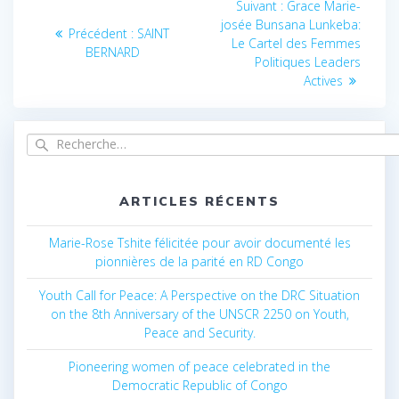
Article
Suivant :
Grace Marie-
de
suivant
josée Bunsana Lunkeba:
Article
Précédent :
SAINT
:
Le Cartel des Femmes
précédent
BERNARD
l’article
Politiques Leaders
:
Actives
Recherche
pour
:
ARTICLES RÉCENTS
Marie-Rose Tshite félicitée pour avoir documenté les
pionnières de la parité en RD Congo
Youth Call for Peace: A Perspective on the DRC Situation
on the 8th Anniversary of the UNSCR 2250 on Youth,
Peace and Security.
Pioneering women of peace celebrated in the
Democratic Republic of Congo