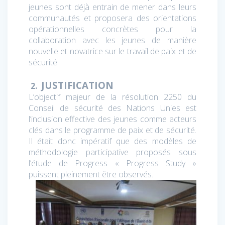
jeunes sont déjà entrain de mener dans leurs
communautés et proposera des orientations
opérationnelles concrètes pour la
collaboration avec les jeunes de manière
nouvelle et novatrice sur le travail de paix et de
sécurité.
JUSTIFICATION
2.
L’objectif majeur de la résolution 2250 du
Conseil de sécurité des Nations Unies est
l’inclusion effective des jeunes comme acteurs
clés dans le programme de paix et de sécurité.
Il était donc impératif que des modèles de
méthodologie participative proposés sous
l’étude de Progress « Progress Study »
puissent pleinement ëtre observés.