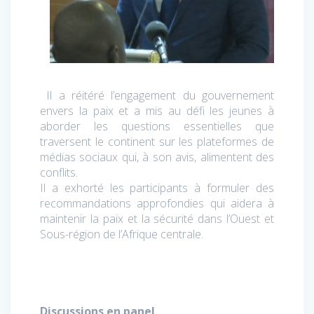
Il a réitéré l’engagement du gouvernement
envers la paix et a mis au défi les jeunes à
aborder les questions essentielles que
traversent le continent sur les plateformes de
médias sociaux qui, à son avis, alimentent des
conflits.
Il a exhorté les participants à formuler des
recommandations approfondies qui aidera à
maintenir la paix et la sécurité dans l’Ouest et
Sous-région de l’Afrique centrale.
Discussions en panel