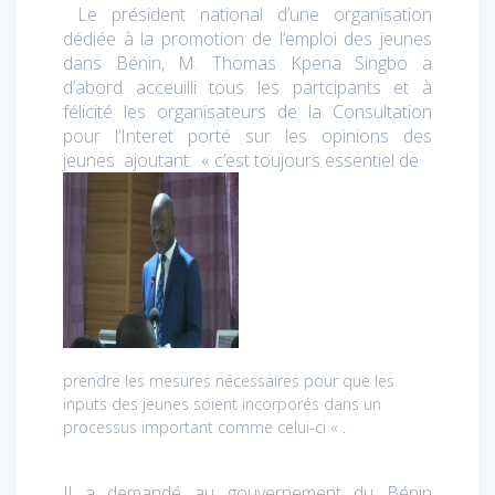
Le président national d’une organisation
dédiée à la promotion de l’emploi des jeunes
dans Bénin, M. Thomas Kpena Singbo a
d’abord acceuilli tous les partcipants et à
félicité les organisateurs de la Consultation
pour l’Interet porté sur les opinions des
jeunes ajoutant:
« c’est toujours essentiel de
prendre les mesures nécessaires pour que les
inputs des jeunes soient incorporés dans un
processus important comme celui-ci « .
Il a demandé au gouvernement du Bénin