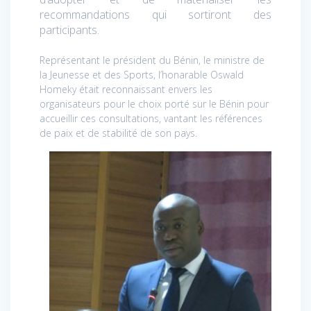
recommandations qui sortiront des
participants.
Représentant le président du Bénin, le ministre de
la Jeunesse et des Sports, l’honarable Oswald
Homeky était reconnaissant envers les
organisateurs pour le choix porté sur le Bénin pour
accueillir ces consultations, vantant les références
de paix et de stabilité de son pays.