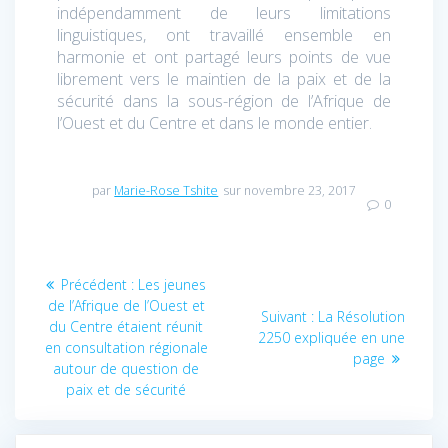
indépendamment de leurs limitations
linguistiques, ont travaillé ensemble en
harmonie et ont partagé leurs points de vue
librement vers le maintien de la paix et de la
sécurité dans la sous-région de l’Afrique de
l’Ouest et du Centre et dans le monde entier.
par
Marie-Rose Tshite
sur novembre 23, 2017
0
Navigation
Article
Précédent :
Les jeunes
de
précédent
de l’Afrique de l’Ouest et
Article
Suivant :
La Résolution
:
du Centre étaient réunit
suivant
2250 expliquée en une
l’article
en consultation régionale
:
page
autour de question de
paix et de sécurité