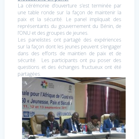
La cérémonie d’ouverture s’est terminée par
une table ronde sur la façon de maintenir la
paix et la sécurité. Le panel impliquait des
représentants du gouvernement du Bénin, de
l’ONU et des groupes de jeunes.
Les panelistes ont partagé des expériences
sur la façon dont les jeunes peuvent s’engager
dans des efforts de maintien de paix et de
sécurité. Les participants ont pu poser des
questions et des échanges fructueux ont été
partagées.