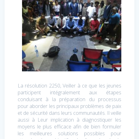
La résolution 2250, Veiller à ce que les jeunes
participent intégralement aux étapes
conduisant à la préparation du processus
pour aborder les principaux problèmes de paix
et de sécurité dans leurs communautés. Il veille
aussi à Leur implication à diagnostiquer les
moyens le plus efficace afin de bien formuler
les meilleures solutions possibles pour