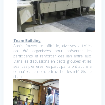
Team Building
Après l’ouverture officielle, diverses activités
ont été organisées pour présenter les
participants et renforcer des lien entre eux.
Dans les discussions en petits groupes et les
séances plénières, les participants ont appris à
connaître, Le nom, le travail et les intérêts de
chacun.