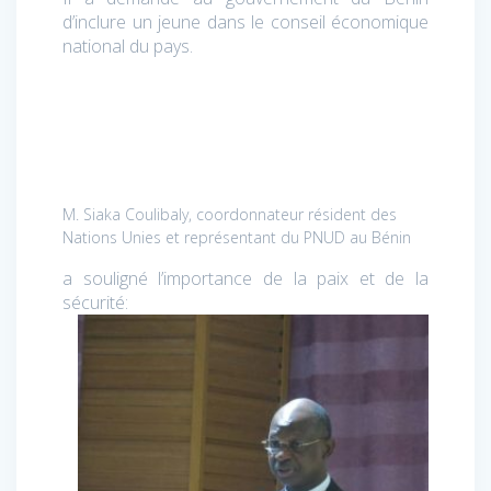
d’inclure un jeune dans le conseil économique
national du pays.
M. Siaka Coulibaly, coordonnateur résident des
Nations Unies et représentant du PNUD au Bénin
a souligné l’importance de la paix et de la
sécurité: