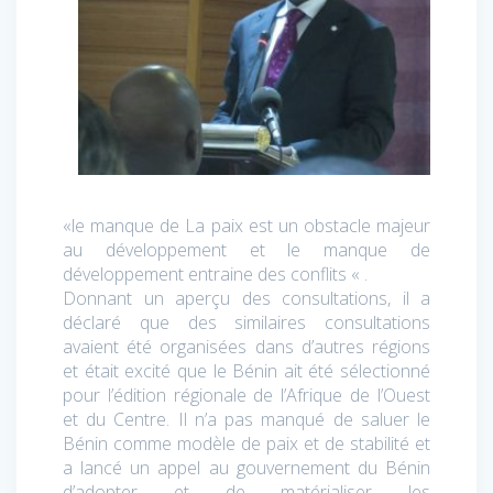
«le manque de La paix est un obstacle majeur
au développement et le manque de
développement entraine des conflits « .
Donnant un aperçu des consultations, il a
déclaré que des similaires consultations
avaient été organisées dans d’autres régions
et était excité que le Bénin ait été sélectionné
pour l’édition régionale de l’Afrique de l’Ouest
et du Centre. Il n’a pas manqué de saluer le
Bénin comme modèle de paix et de stabilité et
a lancé un appel au gouvernement du Bénin
d’adopter et de matérialiser les